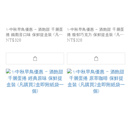
✨中秋早鳥優惠 - 酒飽甜 千層蛋
✨中秋早鳥優惠 - 酒飽甜 千層蛋
捲 鐵觀音口味 保鮮提盒裝 (凡購
捲 馥郁巧克力 保鮮提盒裝 (凡購
買2盒即附紙袋一個)
買2盒即附紙袋一個)
NT$320
NT$320