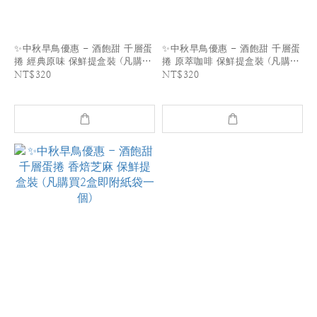
✨中秋早鳥優惠 - 酒飽甜 千層蛋
✨中秋早鳥優惠 - 酒飽甜 千層蛋
捲 經典原味 保鮮提盒裝 (凡購買
捲 原萃咖啡 保鮮提盒裝 (凡購買
2盒即附紙袋一個)
2盒即附紙袋一個)
NT$320
NT$320