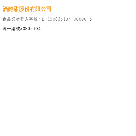
酒飽甜股份有限公司
食品業者登入字號：B-150835104-00000-5
統一編號50835104
@jpg4802g
電話 04-23150776
LINE ID
台中市西屯區文心路三段378號
FB / IG
酒飽甜製果所千層蛋捲
kubota.sweet2u@gmail.com
關於酒飽甜
100%日本麵粉手作蛋捲
就在酒飽甜製菓所❣
購物須知