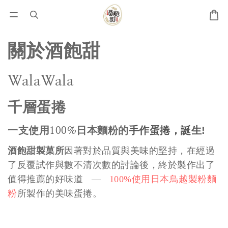
關於酒飽甜
WalaWala
千層蛋捲
一支使用
100%
日本麵粉的
手作蛋捲
，
誕生
!
酒飽甜製菓所
因著對於品質與美味的堅持，在經過
了反覆試作與數不清次數的討論後，
終於製作出了
使用日本鳥越製粉麵
值得推薦的好味道 —
100%
粉
所製作的美味蛋捲。