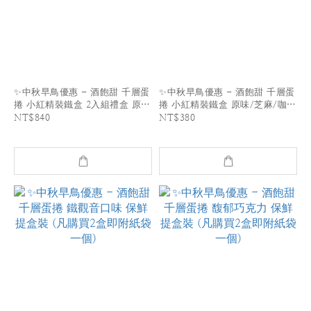
✨中秋早鳥優惠 - 酒飽甜 千層蛋
✨中秋早鳥優惠 - 酒飽甜 千層蛋
捲 小紅精裝鐵盒 2入組禮盒 原
捲 小紅精裝鐵盒 原味/芝麻/咖
味/芝麻/咖啡/巧克力/鐵觀音 (附
啡/巧克力/鐵觀音 (附小提袋一
NT$840
NT$380
禮盒提袋一個)
個)