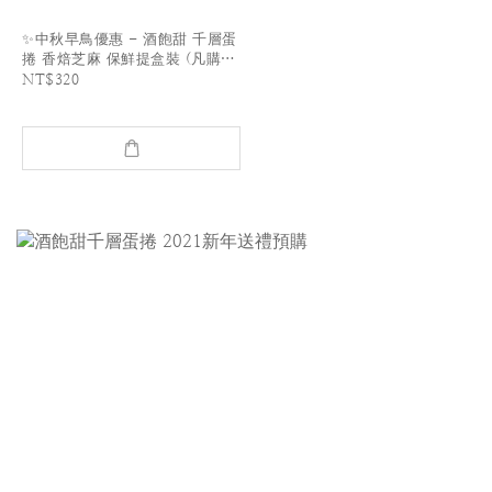
✨中秋早鳥優惠 - 酒飽甜 千層蛋
捲 香焙芝麻 保鮮提盒裝 (凡購買
2盒即附紙袋一個)
NT$320